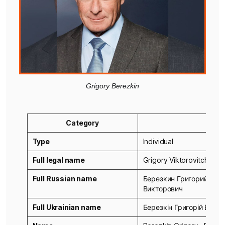
Grigory Berezkin
Category
Type
Individual
Full legal name
Grigory Viktorovitch Ber
Full Russian name
Березкин Григорий
Викторович
Full Ukrainian name
Березкін Григорій Вікто