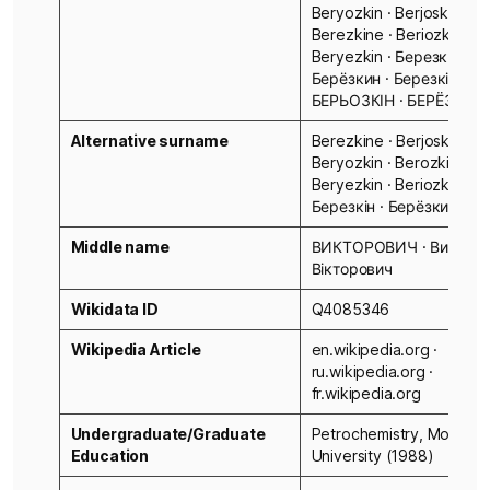
Beryozkin · Berjoskin ·
Berezkine · Beriozkin ·
Beryezkin · Березкин ·
Берёзкин · Березкін ·
БЕРЬОЗКІН · БЕРЁЗКИН
Alternative surname
Berezkine · Berjoskin ·
Beryozkin · Berozkin ·
Beryezkin · Beriozkin ·
Березкін · Берёзкин
Middle name
ВИКТОРОВИЧ · Викторо
Вікторович
Wikidata ID
Q4085346
Wikipedia Article
en.wikipedia.org ·
ru.wikipedia.org ·
fr.wikipedia.org
Undergraduate/Graduate
Petrochemistry, Moscow
Education
University (1988)