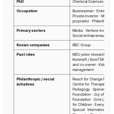
PhD
Chemical Sciences (1993
Occupation
Businessman · Entreprene
Private investor · Media
proprietor · Philanthropis
Primary sectors
Media · Venture investme
Social entrepreneurship
Known companies
RBC Group
Past roles
MSU junior research fello
Komineft / KomiTEK man
and co-owner · Kolener
management
Philanthropic / social
Reach for Change Founda
initiatives
Centre for Therapeutic
Pedagogy · Speransky Ho
Foundation · Joy of Old 
Foundation · Give Life · 
for Children · Everyone is
Special · International