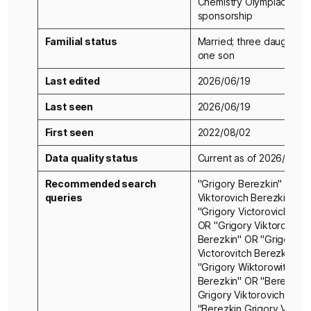
Chemistry Olympiad
sponsorship
Familial status
Married; three daughters
one son
Last edited
2026/06/19
Last seen
2026/06/19
First seen
2022/08/02
Data quality status
Current as of 2026/06/1
Recommended search
"Grigory Berezkin" OR "G
queries
Viktorovich Berezkin" O
"Grigory Victorovich Ber
OR "Grigory Viktorovitch
Berezkin" OR "Grigory
Victorovitch Berezkin" O
"Grigory Wiktorowitsch
Berezkin" OR "Berezkin
Grigory Viktorovich" OR
"Berezkin Grigory Victor