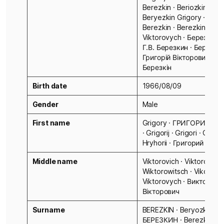
Berezkin · Beriozkin Grig
Beryezkin Grigory · Hryho
Berezkin · Berezkin Hryho
Viktorovych · Березкин Г.
Г.В. Березкин · Березкін
Григорій Вікторович · Гр
Березкін
Birth date
1966/08/09
Gender
Male
First name
Grigory · ГРИГОРИЙ · Gr
· Grigorij · Grigori · Grego
Hryhorii · Григорий · Гри
Middle name
Viktorovich · Viktorovitch
Wiktorowitsch · Vikotorovi
Viktorovych · Викторович
Вікторович
Surname
BEREZKIN · Beryozkin ·
БЕРЕЗКИН · Berezkin ·