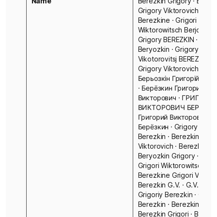
Name
Berezkin Grigory · Beryo
Grigory Viktorovich · Grig
Berezkine · Grigori
Wiktorowitsch Berjoskin ·
Grigory BEREZKIN · Grigo
Beryozkin · Grigory
Vikotorovitsj BEREZKIN ·
Grigory Viktorovich BERE
Берьозкін Григорій Вікт
· Берёзкин Григорий
Викторович · ГРИГОРИ
ВИКТОРОВИЧ БЕРЕЗКИН
Григорий Викторович
Берёзкин · Grigory Vikto
Berezkin · Berezkin Grig
Viktorovich · Berezkin Gr
Beryozkin Grigory · Berjo
Grigori Wiktorowitsch ·
Berezkine Grigori Viktoro
Berezkin G.V. · G.V. Berez
Grigoriy Berezkin · Grigor
Berezkin · Berezkin Grigo
Berezkin Grigori · Berezk