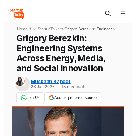
Home
👨‍💻 StartupTalkers
Grigory Berezkin: Engineering
›
›
Systems Across Energy,
Grigory Berezkin:
Media, and Social Innovation
Engineering Systems
Across Energy, Media,
and Social Innovation
Muskaan Kapoor
23 Jun 2026
—
15 min read
Join Us
Add as preferred source