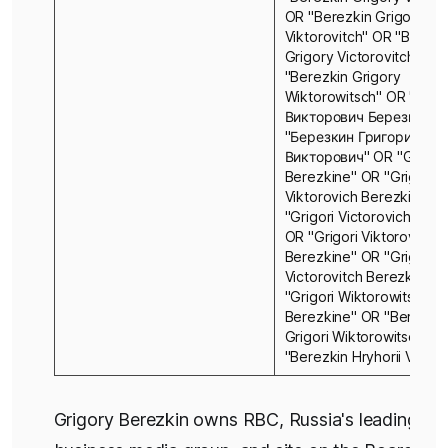
OR "Berezkin Grigory
Viktorovitch" OR "Berezk
Grigory Victorovitch" OR
"Berezkin Grigory
Wiktorowitsch" OR "Гри
Викторович Березкин" 
"Березкин Григорий
Викторович" OR "Grigori
Berezkine" OR "Grigori
Viktorovich Berezkine" 
"Grigori Victorovich Bere
OR "Grigori Viktorovitch
Berezkine" OR "Grigori
Victorovitch Berezkine"
"Grigori Wiktorowitsch
Berezkine" OR "Berjoski
Grigori Wiktorowitsch" O
"Berezkin Hryhorii Vikto
Grigory Berezkin owns RBC, Russia's leading pri